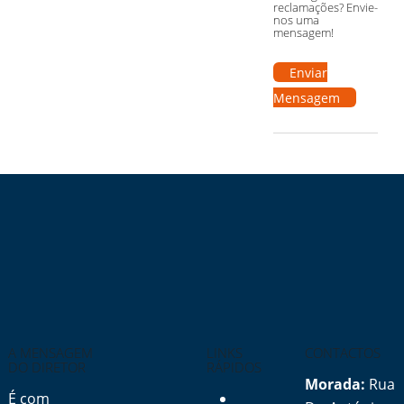
reclamações? Envie-
nos uma
mensagem!
Enviar
Mensagem
A MENSAGEM
LINKS
CONTACTOS
DO DIRETOR
RÁPIDOS
Morada:
Rua
É com