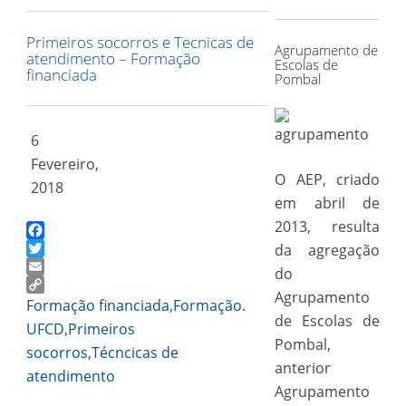
for:
Primeiros socorros e Tecnicas de
Agrupamento de
atendimento – Formação
Escolas de
financiada
Pombal
6
Fevereiro,
O AEP, criado
2018
em abril de
2013, resulta
Facebook
da agregação
Twitter
do
Email
Agrupamento
Copy
Formação financiada
,
Formação.
Link
de Escolas de
UFCD
,
Primeiros
Pombal,
socorros
,
Técncicas de
anterior
atendimento
Agrupamento