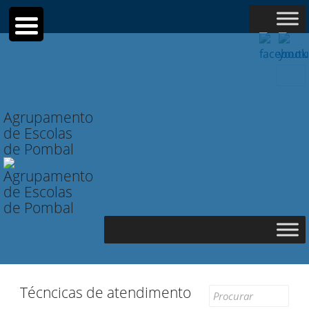
Searc
for:
Agrupamento
de Escolas
de Pombal
Técncicas de atendimento
Search