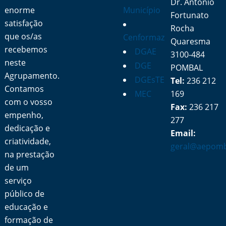
Dr. António
enorme
Município
Fortunato
satisfação
Rocha
que os/as
Cenformaz
Quaresma
recebemos
DGAE
3100-484
neste
DGE
POMBAL
Agrupamento.
DGEsTE
Tel:
236 212
Contamos
MEC
169
com o vosso
Fax:
236 217
empenho,
277
dedicação e
Email:
criatividade,
geral@aepomb
na prestação
de um
serviço
público de
educação e
formação de