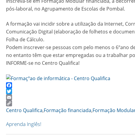
Inscreva-se em Formação Modular financiada, a decorre
pós-laboral, no Agrupamento de Escolas de Pombal.
A formação vai incidir sobre a utilização da Internet, Cor
Comunicação Digital (elaboração de folhetos e document
Folha de Cálculo.
Podem inscrever-se pessoas com pelo menos o 6ºano de
no entanto têm que estar empregadas ou a trabalhar po
INFORME-se no Centro Qualifica!
Facebook
Twitter
Email
Copy
Centro Qualifica
,
Formação financiada
,
Formação Modula
Link
Aprenda Inglês!