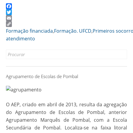
Facebook
Twitter
Email
Copy
Formação financiada
,
Formação. UFCD
,
Primeiros socorr
Link
atendimento
Search
for:
Agrupamento de Escolas de Pombal
O AEP, criado em abril de 2013, resulta da agregação
do Agrupamento de Escolas de Pombal, anterior
Agrupamento Marquês de Pombal, com a Escola
Secundária de Pombal. Localiza-se na faixa litoral