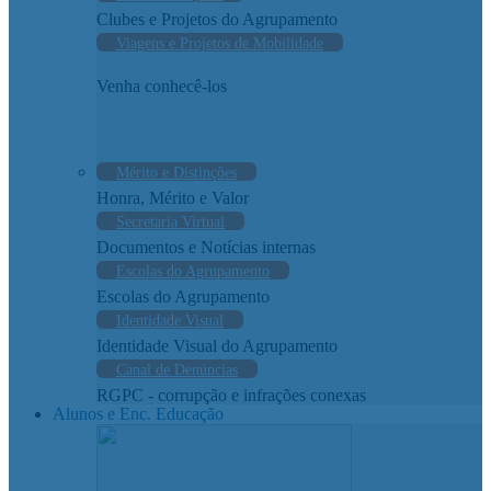
Clubes e Projetos do Agrupamento
Viagens e Projetos de Mobilidade
Venha conhecê-los
Mérito e Distinções
Honra, Mérito e Valor
Secretaria Virtual
Documentos e Notícias internas
Escolas do Agrupamento
Escolas do Agrupamento
Identidade Visual
Identidade Visual do Agrupamento
Canal de Denúncias
RGPC - corrupção e infrações conexas
Alunos e Enc. Educação