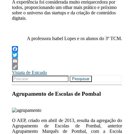
A experiência foi considerada muito enriquecedora por
todos, proporcionando um olhar mais prático e próximo
sobre o universo das startups e da criação de conteúdos
digitais.
A professora Isabel Lopes e os alunos do 3º TCM.
Facebook
Twitter
Email
Visiata de Estcudo
Copy
Search
Link
Pesquisar
for:
Agrupamento de Escolas de Pombal
O AEP, criado em abril de 2013, resulta da agregação do
Agrupamento de Escolas de Pombal, anterior
Agrupamento Marquês de Pombal, com a Escola