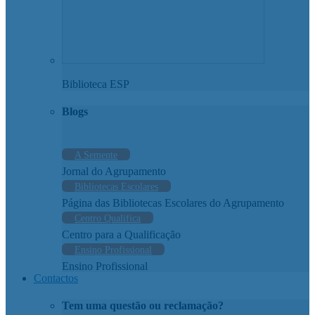
Biblioteca ESP
Blogs
A Semente
Jornal do Agrupamento
Bibliotecas Escolares
Página das Bibliotecas Escolares do Agrupamento
Centro Qualifica
Centro para a Qualificação
Ensino Profissional
Ensino Profissional
Contactos
Tem uma questão ou reclamação?