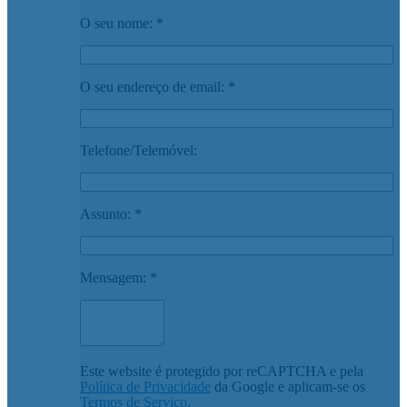
O seu nome: *
O seu endereço de email: *
Telefone/Telemóvel:
Assunto: *
Mensagem: *
Este website é protegido por reCAPTCHA e pela
Política de Privacidade
da Google e aplicam-se os
Termos de Serviço
.