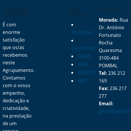
A MENSAGEM
LINKS
CONTACTOS
DO DIRETOR
RÁPIDOS
Morada:
Rua
É com
Dr. António
enorme
Município
Fortunato
satisfação
Rocha
que os/as
Cenformaz
Quaresma
recebemos
DGAE
3100-484
neste
DGE
POMBAL
Agrupamento.
DGEsTE
Tel:
236 212
Contamos
MEC
169
com o vosso
Fax:
236 217
empenho,
277
dedicação e
Email:
criatividade,
geral@aepomb
na prestação
de um