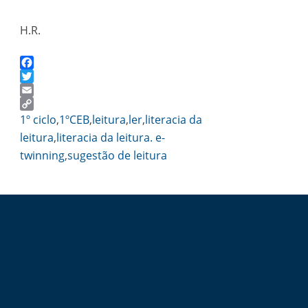
H.R.
Facebook
Twitter
Email
Copy
1º ciclo
,
1ºCEB
,
leitura
,
ler
,
literacia da
Link
leitura
,
literacia da leitura. e-
twinning
,
sugestão de leitura