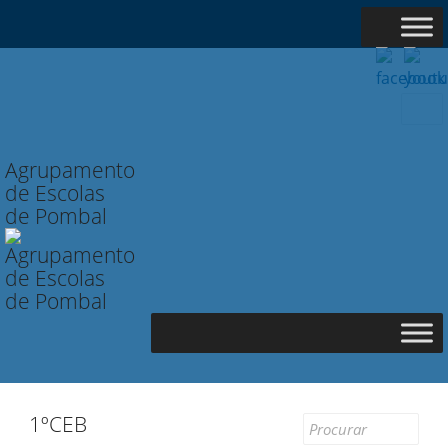
Searc
for:
Agrupamento
de Escolas
de Pombal
1ºCEB
Search