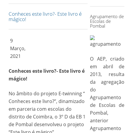
for:
Conheces este livro?- Este livro é
Agrupamento de
mágico!
Escolas de
Pombal
9
Março,
2021
O AEP, criado
em abril de
Conheces este livro?- Este livro é
2013, resulta
mágico!
da agregação
do
No âmbito do projeto E-twinning “
Agrupamento
Conheces este livro?”, dinamizado
de Escolas de
em parceria com escolas do
Pombal,
distrito de Coimbra, o 3º D da EB 1
anterior
de Pombal desenvolveu o projeto
Agrupamento
“Este livro é mágico”.