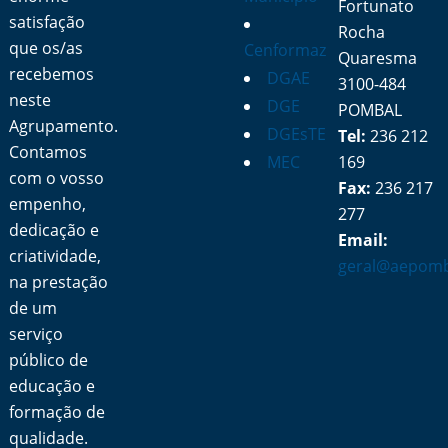
Fortunato
satisfação
Rocha
que os/as
Cenformaz
Quaresma
recebemos
DGAE
3100-484
neste
DGE
POMBAL
Agrupamento.
DGEsTE
Tel:
236 212
Contamos
MEC
169
com o vosso
Fax:
236 217
empenho,
277
dedicação e
Email:
criatividade,
geral@aepomb
na prestação
de um
serviço
público de
educação e
formação de
qualidade.