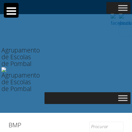
Searc
for:
Agrupamento
de Escolas
de Pombal
BMP
Search