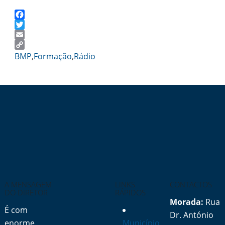
Facebook
Twitter
Email
Copy
BMP
,
Formação
,
Rádio
Link
A MENSAGEM
LINKS
CONTACTOS
DO DIRETOR
RÁPIDOS
Morada:
Rua
É com
Dr. António
enorme
Município