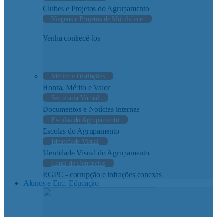
Clubes e Projetos do Agrupamento
Viagens e Projetos de Mobilidade
Venha conhecê-los
Mérito e Distinções
Honra, Mérito e Valor
Secretaria Virtual
Documentos e Notícias internas
Escolas do Agrupamento
Escolas do Agrupamento
Identidade Visual
Identidade Visual do Agrupamento
Canal de Denúncias
RGPC - corrupção e infrações conexas
Alunos e Enc. Educação