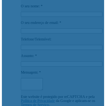
O seu nome: *
O seu endereço de email: *
Telefone/Telemóvel:
Assunto: *
Mensagem: *
Este website é protegido por reCAPTCHA e pela
Política de Privacidade
da Google e aplicam-se os
Termos de Serviço
.