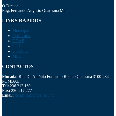
O Diretor
Eng. Fernando Augusto Quaresma Mota
LINKS RÁPIDOS
Município
Cenformaz
DGAE
DGE
DGEsTE
MEC
CONTACTOS
Morada:
Rua Dr. António Fortunato Rocha Quaresma 3100-484
POMBAL
Tel:
236 212 169
Fax:
236 217 277
Email:
geral@aepombal.edu.pt