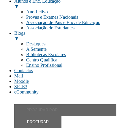
Alunos e Enc. Educação
▼
Ano Letivo
Provas e Exames Nacionais
Associação de Pais e Enc. de Educação
Associação de Estudantes
Blogs
▼
Destaques
A Semente
Bibliotecas Escolares
Centro Qualifica
Ensino Profissional
Contactos
Mail
Moodle
SIGE3
eCommunity