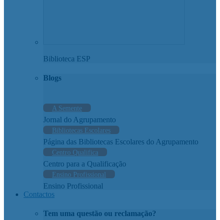
Biblioteca ESP
Blogs
A Semente
Jornal do Agrupamento
Bibliotecas Escolares
Página das Bibliotecas Escolares do Agrupamento
Centro Qualifica
Centro para a Qualificação
Ensino Profissional
Ensino Profissional
Contactos
Tem uma questão ou reclamação?