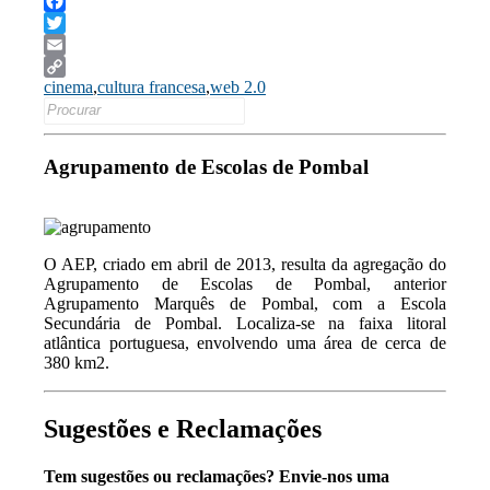
Facebook
Twitter
Email
cinema
,
cultura francesa
,
web 2.0
Copy
Search
Link
for:
Agrupamento de Escolas de Pombal
O AEP, criado em abril de 2013, resulta da agregação do
Agrupamento de Escolas de Pombal, anterior
Agrupamento Marquês de Pombal, com a Escola
Secundária de Pombal. Localiza-se na faixa litoral
atlântica portuguesa, envolvendo uma área de cerca de
380 km2.
Sugestões e Reclamações
Tem sugestões ou reclamações? Envie-nos uma