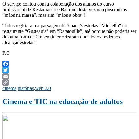
O serviço contou com a colaboração dos alunos do curso
profissional de Restauração e Bar que desta vez não puseram as
“mãos na massa”, mas sim “mãos à obra”!
Todos registaram a passagem de 5 para 3 estrelas “Michelin” do
restaurante “Gusteau’s” em “Ratatouille”, até porque não poderia ser
de outra forma. Também interiorizaram que “todos podemos
alcançar estrelas”.
F.G
Facebook
Twitter
Email
cinema
,
histórias
,
web 2.0
Copy
Link
Cinema e TIC na educação de adultos