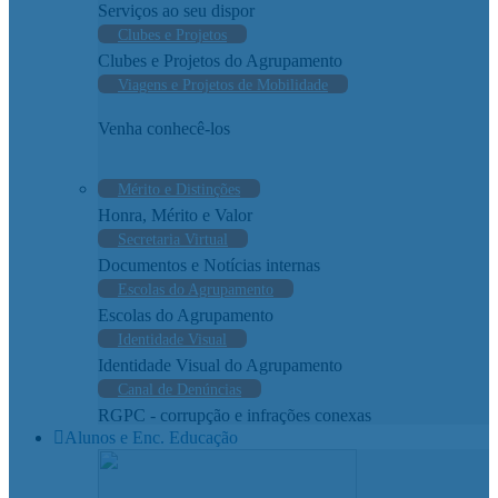
Serviços ao seu dispor
Clubes e Projetos
Clubes e Projetos do Agrupamento
Viagens e Projetos de Mobilidade
Venha conhecê-los
Mérito e Distinções
Honra, Mérito e Valor
Secretaria Virtual
Documentos e Notícias internas
Escolas do Agrupamento
Escolas do Agrupamento
Identidade Visual
Identidade Visual do Agrupamento
Canal de Denúncias
RGPC - corrupção e infrações conexas
Alunos e Enc. Educação