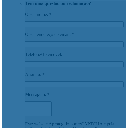
Tem uma questão ou reclamação?
O seu nome: *
O seu endereço de email: *
Telefone/Telemóvel:
Assunto: *
Mensagem: *
Este website é protegido por reCAPTCHA e pela