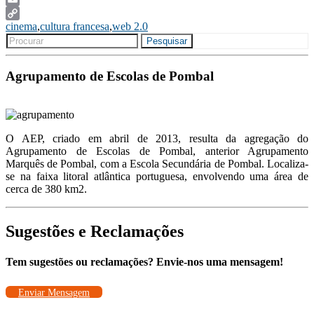
Email
cinema
,
cultura francesa
,
web 2.0
Copy
Search
Link
Pesquisar
for:
Agrupamento de Escolas de Pombal
O AEP, criado em abril de 2013, resulta da agregação do
Agrupamento de Escolas de Pombal, anterior Agrupamento
Marquês de Pombal, com a Escola Secundária de Pombal. Localiza-
se na faixa litoral atlântica portuguesa, envolvendo uma área de
cerca de 380 km2.
Sugestões e Reclamações
Tem sugestões ou reclamações? Envie-nos uma mensagem!
Enviar Mensagem