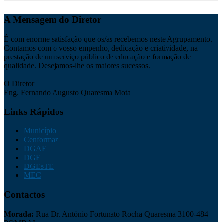
A Mensagem do Diretor
É com enorme satisfação que os/as recebemos neste Agrupamento.
Contamos com o vosso empenho, dedicação e criatividade, na
prestação de um serviço público de educação e formação de
qualidade. Desejamos-lhe os maiores sucessos.
O Diretor
Eng. Fernando Augusto Quaresma Mota
Links Rápidos
Município
Cenformaz
DGAE
DGE
DGEsTE
MEC
Contactos
Morada:
Rua Dr. António Fortunato Rocha Quaresma 3100-484