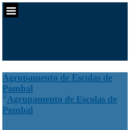
Moodle
SIGE3
eCommunity
▼
▼
Search
Pesquisar
▼
for:
Agrupamento de Escolas de
Pombal