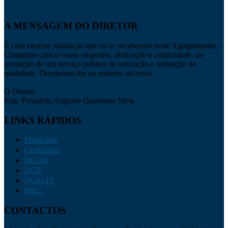
A MENSAGEM DO DIRETOR
É com enorme satisfação que os/as recebemos neste Agrupamento.
Contamos com o vosso empenho, dedicação e criatividade, na
prestação de um serviço público de educação e formação de
qualidade. Desejamos-lhe os maiores sucessos.
O Diretor
Eng. Fernando Augusto Quaresma Mota
LINKS RÁPIDOS
Município
Cenformaz
DGAE
DGE
DGEsTE
MEC
CONTACTOS