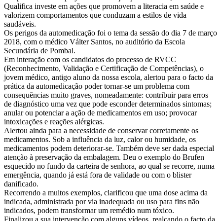
Qualifica investe em ações que promovem a literacia em saúde e
valorizem comportamentos que conduzam a estilos de vida
saudáveis.
Os perigos da automedicação foi o tema da sessão do dia 7 de março
2018, com o médico Válter Santos, no auditório da Escola
Secundária de Pombal.
Em interação com os candidatos do processo de RVCC
(Reconhecimento, Validação e Certificação de Competências), o
jovem médico, antigo aluno da nossa escola, alertou para o facto da
prática da automedicação poder tornar-se um problema com
consequências muito graves, nomeadamente: contribuir para erros
de diagnóstico uma vez que pode esconder determinados sintomas;
anular ou potenciar a ação de medicamentos em uso; provocar
intoxicações e reações alérgicas.
Alertou ainda para a necessidade de conservar corretamente os
medicamentos. Sob a influência da luz, calor ou humidade, os
medicamentos podem deteriorar-se. Também deve ser dada especial
atenção à preservação da embalagem. Deu o exemplo do Brufen
esquecido no fundo da carteira de senhora, ao qual se recorre, numa
emergência, quando já está fora de validade ou com o blister
danificado.
Recorrendo a muitos exemplos, clarificou que uma dose acima da
indicada, administrada por via inadequada ou uso para fins não
indicados, podem transformar um remédio num tóxico.
Finalizou a sua intervenção com alguns vídeos, realçando o facto da