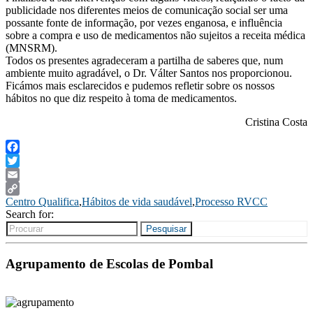
publicidade nos diferentes meios de comunicação social ser uma
possante fonte de informação, por vezes enganosa, e influência
sobre a compra e uso de medicamentos não sujeitos a receita médica
(MNSRM).
Todos os presentes agradeceram a partilha de saberes que, num
ambiente muito agradável, o Dr. Válter Santos nos proporcionou.
Ficámos mais esclarecidos e pudemos refletir sobre os nossos
hábitos no que diz respeito à toma de medicamentos.
Cristina Costa
Facebook
Twitter
Email
Centro Qualifica
,
Hábitos de vida saudável
,
Processo RVCC
Copy
Search for:
Link
Pesquisar
Agrupamento de Escolas de Pombal