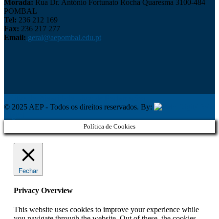
Morada:
Rua Dr. António Fortunato Rocha Quaresma 3100-484
POMBAL
Tel:
236 212 169
Fax:
236 217 277
Email:
geral@aepombal.edu.pt
Política de Privacidade
Livro de Reclamações
© 2025 AEP - Todos os direitos reservados. By:
Belo
Digital
Política de Cookies
Fechar
Privacy Overview
This website uses cookies to improve your experience while
you navigate through the website. Out of these, the cookies