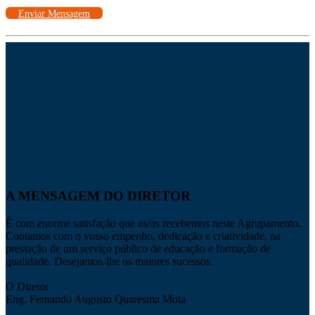
Enviar Mensagem
A MENSAGEM DO DIRETOR
É com enorme satisfação que os/as recebemos neste Agrupamento.
Contamos com o vosso empenho, dedicação e criatividade, na
prestação de um serviço público de educação e formação de
qualidade. Desejamos-lhe os maiores sucessos.
O Diretor
Eng. Fernando Augusto Quaresma Mota