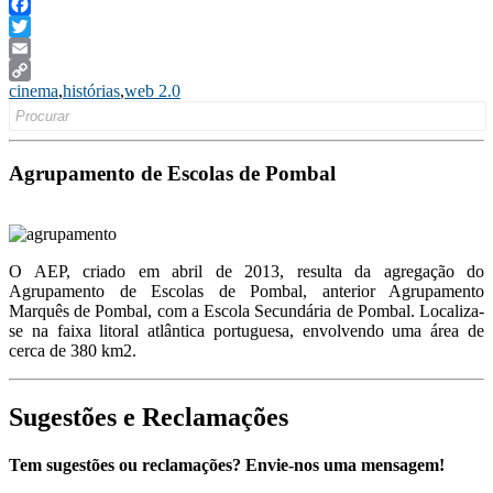
Facebook
Twitter
Email
cinema
,
histórias
,
web 2.0
Copy
Search
Link
for:
Agrupamento de Escolas de Pombal
O AEP, criado em abril de 2013, resulta da agregação do
Agrupamento de Escolas de Pombal, anterior Agrupamento
Marquês de Pombal, com a Escola Secundária de Pombal. Localiza-
se na faixa litoral atlântica portuguesa, envolvendo uma área de
cerca de 380 km2.
Sugestões e Reclamações
Tem sugestões ou reclamações? Envie-nos uma mensagem!