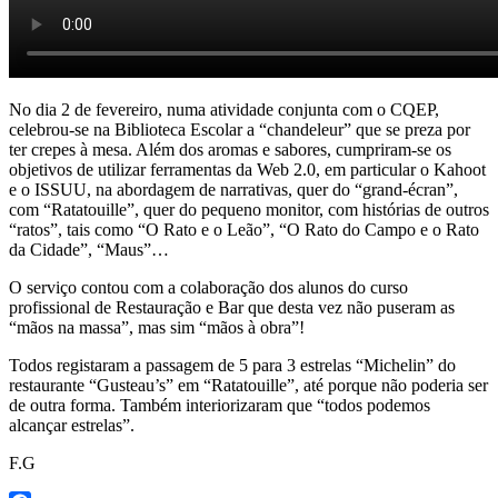
No dia 2 de fevereiro, numa atividade conjunta com o CQEP,
celebrou-se na Biblioteca Escolar a “chandeleur” que se preza por
ter crepes à mesa. Além dos aromas e sabores, cumpriram-se os
objetivos de utilizar ferramentas da Web 2.0, em particular o Kahoot
e o ISSUU, na abordagem de narrativas, quer do “grand-écran”,
com “Ratatouille”, quer do pequeno monitor, com histórias de outros
“ratos”, tais como “O Rato e o Leão”, “O Rato do Campo e o Rato
da Cidade”, “Maus”…
O serviço contou com a colaboração dos alunos do curso
profissional de Restauração e Bar que desta vez não puseram as
“mãos na massa”, mas sim “mãos à obra”!
Todos registaram a passagem de 5 para 3 estrelas “Michelin” do
restaurante “Gusteau’s” em “Ratatouille”, até porque não poderia ser
de outra forma. Também interiorizaram que “todos podemos
alcançar estrelas”.
F.G