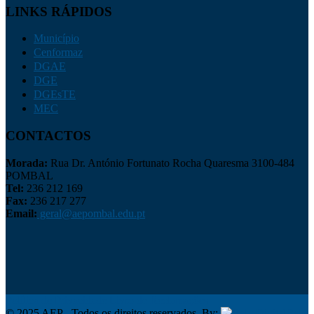
LINKS RÁPIDOS
Município
Cenformaz
DGAE
DGE
DGEsTE
MEC
CONTACTOS
Morada:
Rua Dr. António Fortunato Rocha Quaresma 3100-484
POMBAL
Tel:
236 212 169
Fax:
236 217 277
Email:
geral@aepombal.edu.pt
Política de Privacidade
Livro de Reclamações
© 2025 AEP - Todos os direitos reservados. By:
Belo