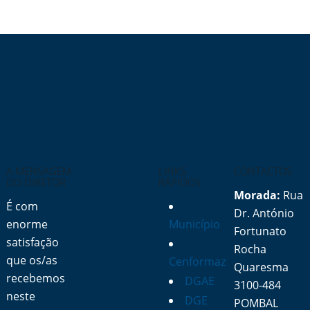
A MENSAGEM
LINKS
CONTACTOS
DO DIRETOR
RÁPIDOS
Morada:
Rua
É com
Dr. António
enorme
Município
Fortunato
satisfação
Rocha
que os/as
Cenformaz
Quaresma
recebemos
DGAE
3100-484
neste
DGE
POMBAL