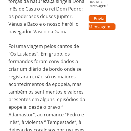
forças da natureza,;a singela Dona
nos uma
mensagem!
Inês de Castro e o rei Dom Pedro;
os poderosos deuses Júpiter,
Enviar
Vénus e Baco e o nosso herói, o
Mensagem
navegador Vasco da Gama.
Foi uma viagem pelos cantos de
“Os Lusíadas”. Em grupo, os
formandos foram convidados a
criar um diário de bordo onde se
registaram, não só os maiores
acontecimentos da epopeia, mas
também os sentimentos e valores
presentes em alguns episódios da
epopeia, desde o bravo “
Adamastor”, ao romance “Pedro e
Inês”, à violenta “ Tempestade”, à
defesa dos corajosos portugueses