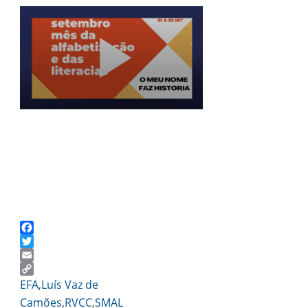
Facebook
Twitter
Email
Copy
EFA
,
Luís Vaz de
Link
Camões
,
RVCC
,
SMAL