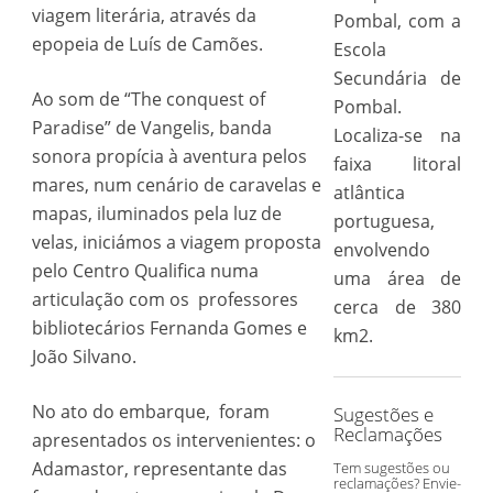
viagem literária, através da
Pombal, com a
epopeia de Luís de Camões.
Escola
Secundária de
Ao som de “The conquest of
Pombal.
Paradise” de Vangelis, banda
Localiza-se na
sonora propícia à aventura pelos
faixa litoral
mares, num cenário de caravelas e
atlântica
mapas, iluminados pela luz de
portuguesa,
velas, iniciámos a viagem proposta
envolvendo
pelo Centro Qualifica numa
uma área de
articulação com os professores
cerca de 380
bibliotecários Fernanda Gomes e
km2.
João Silvano.
No ato do embarque, foram
Sugestões e
Reclamações
apresentados os intervenientes: o
Adamastor, representante das
Tem sugestões ou
reclamações? Envie-