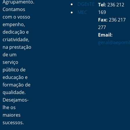
Agrupamento.
DGEsTE
Tel:
236 212
Contamos
MEC
169
com o vosso
Fax:
236 217
empenho,
277
dedicação e
Email:
criatividade,
geral@aepomb
na prestação
de um
serviço
público de
educação e
formação de
qualidade.
Desejamos-
lhe os
maiores
sucessos.