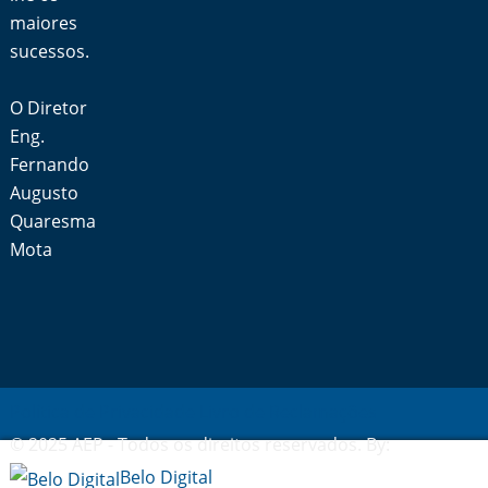
maiores
sucessos.
O Diretor
Eng.
Fernando
Augusto
Quaresma
Mota
Política de Privacidade
Livro de Reclamações
© 2025 AEP - Todos os direitos reservados. By:
Belo Digital