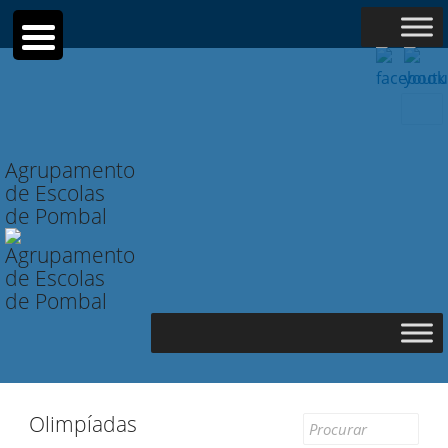
Searc
for:
Agrupamento
de Escolas
de Pombal
Olimpíadas
Search