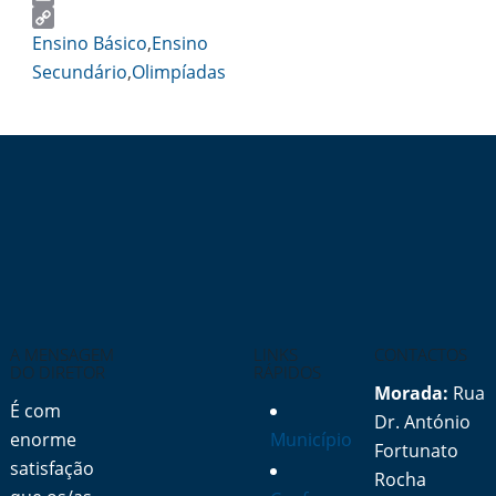
Email
Copy
Ensino Básico
,
Ensino
Link
Secundário
,
Olimpíadas
A MENSAGEM
LINKS
CONTACTOS
DO DIRETOR
RÁPIDOS
Morada:
Rua
É com
Dr. António
enorme
Município
Fortunato
satisfação
Rocha