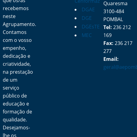
que os/as
Cenformaz
Quaresma
recebemos
DGAE
3100-484
neste
DGE
POMBAL
Agrupamento.
DGEsTE
Tel:
236 212
Contamos
MEC
169
com o vosso
Fax:
236 217
empenho,
277
dedicação e
Email:
criatividade,
geral@aepomb
na prestação
de um
serviço
público de
educação e
formação de
qualidade.
Desejamos-
lhe os