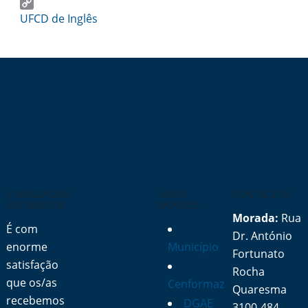
Email
Copy
UFCD de Inglês
Link
A MENSAGEM
LINKS
CONTACTOS
DO DIRETOR
RÁPIDOS
Morada:
Rua
É com
Dr. António
enorme
Município
Fortunato
satisfação
Rocha
que os/as
Cenformaz
Quaresma
recebemos
DGAE
3100-484