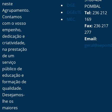
neste
DGE
POMBAL
Agrupamento.
DGEsTE
Tel:
236 212
Contamos
MEC
169
com o vosso
Fax:
236 217
empenho,
277
dedicação e
Email:
criatividade,
geral@aepomb
na prestação
de um
serviço
público de
educação e
formação de
qualidade.
Desejamos-
lhe os
maiores