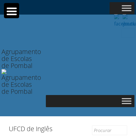
Searc
for:
Agrupamento
de Escolas
de Pombal
UFCD de Inglês
Search