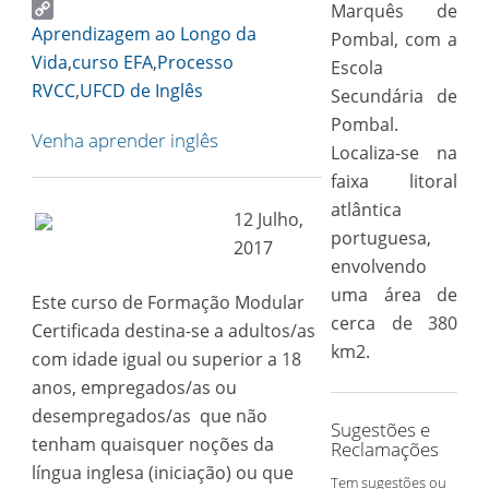
Email
Marquês de
Copy
Aprendizagem ao Longo da
Pombal, com a
Link
Vida
,
curso EFA
,
Processo
Escola
RVCC
,
UFCD de Inglês
Secundária de
Pombal.
Venha aprender inglês
Localiza-se na
faixa litoral
atlântica
12 Julho,
portuguesa,
2017
envolvendo
uma área de
Este curso de Formação Modular
cerca de 380
Certificada destina-se a adultos/as
km2.
com idade igual ou superior a 18
anos, empregados/as ou
desempregados/as que não
Sugestões e
tenham quaisquer noções da
Reclamações
língua inglesa (iniciação) ou que
Tem sugestões ou