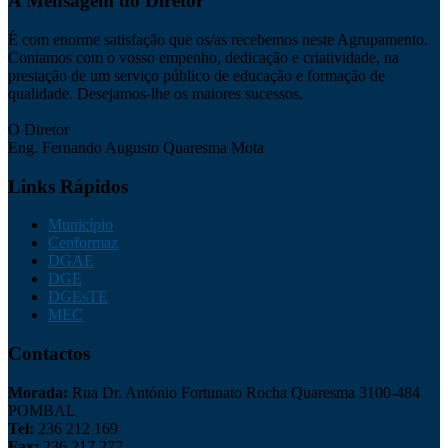
A Mensagem do Diretor
É com enorme satisfação que os/as recebemos neste Agrupamento.
Contamos com o vosso empenho, dedicação e criatividade, na
prestação de um serviço público de educação e formação de
qualidade. Desejamos-lhe os maiores sucessos.
O Diretor
Eng. Fernando Augusto Quaresma Mota
Links Rápidos
Município
Cenformaz
DGAE
DGE
DGEsTE
MEC
Contactos
Morada:
Rua Dr. António Fortunato Rocha Quaresma 3100-484
POMBAL
Tel:
236 212 169
Fax:
236 217 277