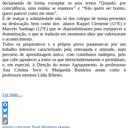
declamando de forma exemplar os seus textos “Quando, por
coincidência, uma estátua se enamora
” e
“Não quero ser bonito,
quero parecer como me sinto”.
É de realçar a solidariedade não só dos colegas de turma presentes
na deslocação, bem como dos alunos Raquel Clemente (11ºE) e
Marcelo Santiago (12ºE) que se disponibilizaram para enriquecer a
dramatização, o que se traduziu em momentos altos que valorizaram
o acontecimento.
Todos os preparativos e a própria prova pautaram-se por um
trabalho intensivo caracterizado pela entreajuda e amizade, num
percurso de aprendizagem único, com contributos múltiplos, pelo
que cabe agradecer a todos os que direta/indiretamente o permitiram,
e, em especial, à Direção do nosso Agrupamento, às professoras
Ana Cristina Seco e Margarida Bandeira assim como à
professora mentora Lídia Ribeiro.
Ler mais…
Facebook
Twitter
Email
aveiro
,
concurso
,
final
,
literatura
,
poesia
Copy