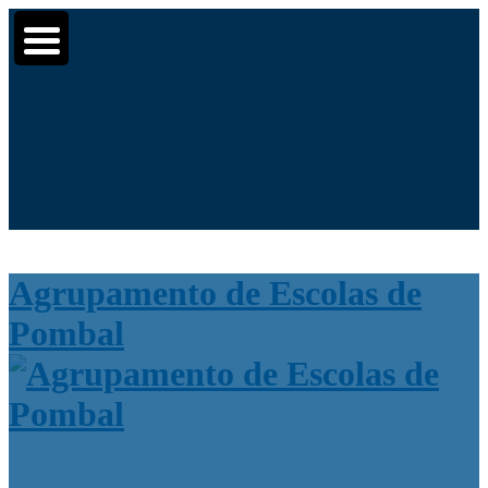
Moodle
SIGE3
eCommunity
▼
▼
Search
▼
for:
Agrupamento de Escolas de
Pombal