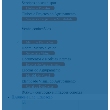
Serviços ao seu dispor
Clubes e Projetos
Clubes e Projetos do Agrupamento
Viagens e Projetos de Mobilidade
Venha conhecê-los
Mérito e Distinções
Honra, Mérito e Valor
Secretaria Virtual
Documentos e Notícias internas
Escolas do Agrupamento
Escolas do Agrupamento
Identidade Visual
Identidade Visual do Agrupamento
Canal de Denúncias
RGPC - corrupção e infrações conexas
Alunos e Enc. Educação