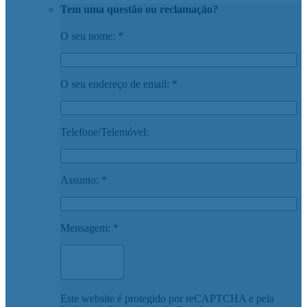
Tem uma questão ou reclamação?
O seu nome: *
O seu endereço de email: *
Telefone/Telemóvel:
Assunto: *
Mensagem: *
Este website é protegido por reCAPTCHA e pela