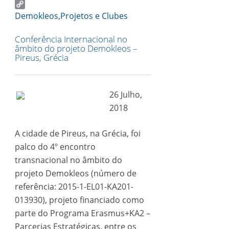
Email
Copy
Demokleos
,
Projetos e Clubes
Link
Conferência Internacional no
âmbito do projeto Demokleos –
Pireus, Grécia
26 Julho,
2018
A cidade de Pireus, na Grécia, foi
palco do 4º encontro
transnacional no âmbito do
projeto Demokleos (número de
referência: 2015-1-EL01-KA201-
013930), projeto financiado como
parte do Programa Erasmus+KA2 –
Parcerias Estratégicas, entre os