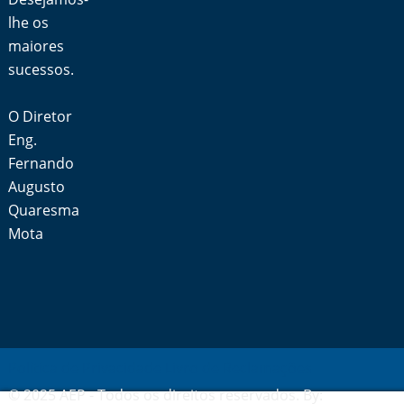
lhe os
maiores
sucessos.
O Diretor
Eng.
Fernando
Augusto
Quaresma
Mota
Política de Privacidade
Livro de Reclamações
© 2025 AEP - Todos os direitos reservados. By: