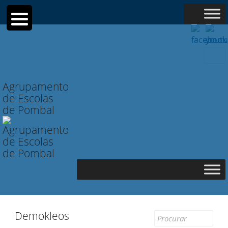
Searc
for:
Agrupamento
de Escolas
de Pombal
Demokleos
Search