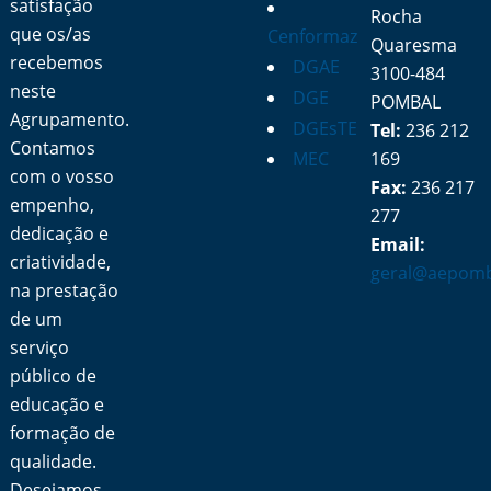
satisfação
Rocha
que os/as
Cenformaz
Quaresma
recebemos
DGAE
3100-484
neste
DGE
POMBAL
Agrupamento.
DGEsTE
Tel:
236 212
Contamos
MEC
169
com o vosso
Fax:
236 217
empenho,
277
dedicação e
Email:
criatividade,
geral@aepomb
na prestação
de um
serviço
público de
educação e
formação de
qualidade.
Desejamos-