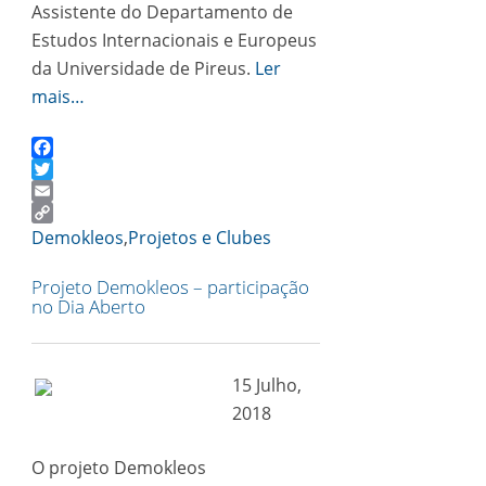
Assistente do Departamento de
Estudos Internacionais e Europeus
da Universidade de Pireus.
Ler
mais…
Facebook
Twitter
Email
Copy
Demokleos
,
Projetos e Clubes
Link
Projeto Demokleos – participação
no Dia Aberto
15 Julho,
2018
O projeto Demokleos