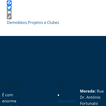
Facebook
Twitter
Email
Copy
Demokleos
,
Projetos e Clubes
Link
A MENSAGEM
LINKS
CONTACTOS
DO DIRETOR
RÁPIDOS
Morada:
Rua
É com
Dr. António
enorme
Município
Fortunato