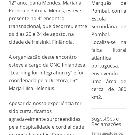
12º ano, Joana Mendes, Mariana
Marquês de
Pereira e Patrícia Menes, esteve
Pombal, com a
presente no 4º encontro
Escola
transnacional, que decorreu entre
Secundária de
os dias 20 e 24 de agosto, na
Pombal.
cidade de Helsinki, Finlândia.
Localiza-se na
faixa litoral
A organização deste encontro
atlântica
esteve a cargo da ONG finlandesa
portuguesa,
“Learning for Integration ry” e foi
envolvendo
coordenada pela Diretora, Drª
uma área de
Marja-Liisa Helenius.
cerca de 380
km2.
Apesar da nossa experiência ter
sido curta, ficamos
Sugestões e
agradavelmente surpreendidas
Reclamações
pela hospitalidade e cordialidade
Tem sugestões ou
do povo finlandês. Com uma