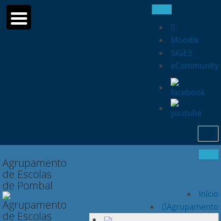
Moodle
SIGE3
eCommunity
Searc
for:
Agrupamento
de Escolas
de Pombal
Início
Agrupamento