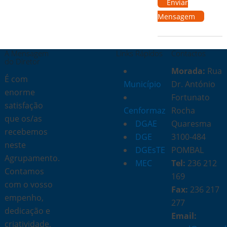
Enviar
Mensagem
A Mensagem
Links Rápidos
Contactos
do Diretor
Morada:
Rua
É com
Município
Dr. António
enorme
Fortunato
satisfação
Cenformaz
Rocha
que os/as
DGAE
Quaresma
recebemos
DGE
3100-484
neste
DGEsTE
POMBAL
Agrupamento.
MEC
Tel:
236 212
Contamos
169
com o vosso
Fax:
236 217
empenho,
277
dedicação e
Email:
criatividade,