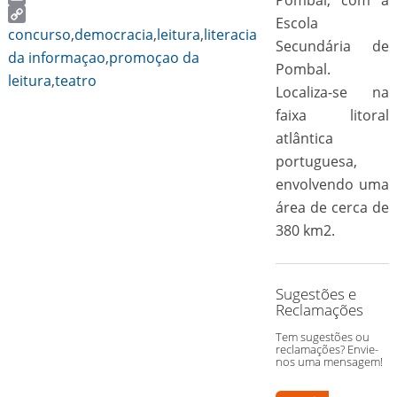
Email
Escola
Copy
concurso
,
democracia
,
leitura
,
literacia
Secundária de
Link
da informaçao
,
promoçao da
Pombal.
leitura
,
teatro
Localiza-se na
faixa litoral
atlântica
portuguesa,
envolvendo uma
área de cerca de
380 km2.
Sugestões e
Reclamações
Tem sugestões ou
reclamações? Envie-
nos uma mensagem!