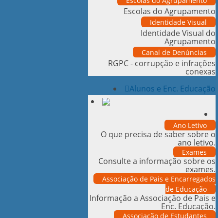
Escolas do Agrupamento
Escolas do Agrupamento
Identidade Visual
Identidade Visual do
Agrupamento
Canal de Denúncias
RGPC - corrupção e infrações
conexas
Alunos e Enc. Educação
Ano Letivo
O que precisa de saber sobre o
ano letivo.
Exames
Consulte a informação sobre os
exames.
Associação de Pais e Encarregados
de Educação
Informação a Associação de Pais e
Enc. Educação.
Associação de Estudantes