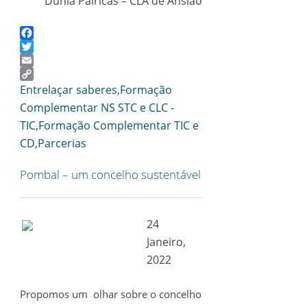
Dúnia Palricas – CLA de Ansião
Facebook
Twitter
Email
Copy
Entrelaçar saberes
,
Formação
Link
Complementar NS STC e CLC -
TIC
,
Formação Complementar TIC e
CD
,
Parcerias
Pombal – um concelho sustentável
24
Janeiro,
2022
Propomos um olhar sobre o concelho