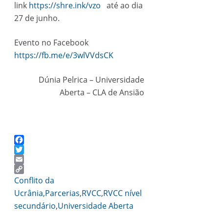
link
https://shre.ink/vzo
até ao dia
27 de junho.
Evento no Facebook
https://fb.me/e/3wlVVdsCK
Dúnia Pelrica – Universidade
Aberta – CLA de Ansião
Facebook
Twitter
Email
Copy
Conflito da
Link
Ucrânia
,
Parcerias
,
RVCC
,
RVCC nível
secundário
,
Universidade Aberta