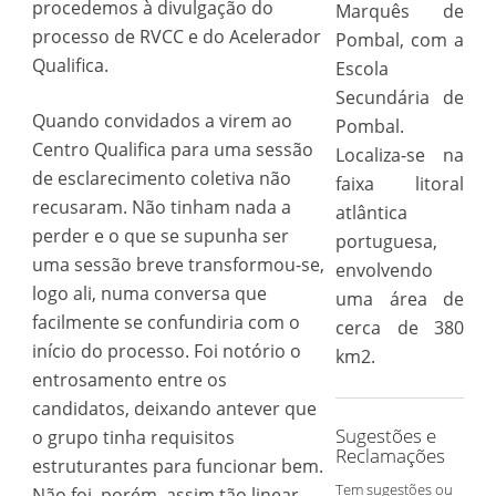
procedemos à divulgação do
Marquês de
processo de RVCC e do Acelerador
Pombal, com a
Qualifica.
Escola
Secundária de
Quando convidados a virem ao
Pombal.
Centro Qualifica para uma sessão
Localiza-se na
de esclarecimento coletiva não
faixa litoral
recusaram. Não tinham nada a
atlântica
perder e o que se supunha ser
portuguesa,
uma sessão breve transformou-se,
envolvendo
logo ali, numa conversa que
uma área de
facilmente se confundiria com o
cerca de 380
início do processo. Foi notório o
km2.
entrosamento entre os
candidatos, deixando antever que
Sugestões e
o grupo tinha requisitos
Reclamações
estruturantes para funcionar bem.
Tem sugestões ou
Não foi, porém, assim tão linear,