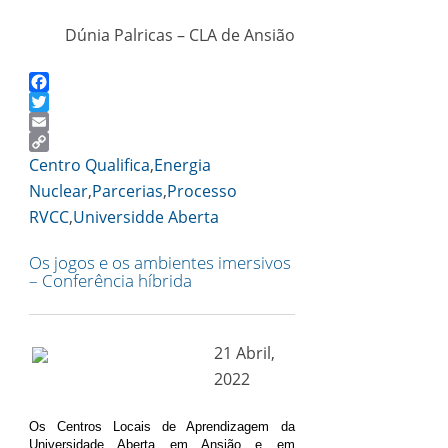
Dúnia Palricas – CLA de Ansião
Facebook
Twitter
Email
Copy
Centro Qualifica
,
Energia
Link
Nuclear
,
Parcerias
,
Processo
RVCC
,
Universidde Aberta
Os jogos e os ambientes imersivos
– Conferência híbrida
21 Abril,
2022
Os Centros Locais de Aprendizagem da
Universidade Aberta em Ansião e em