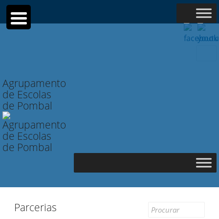
Searc
for:
Agrupamento
de Escolas
de Pombal
Parcerias
Search