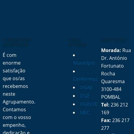
A MENSAGEM
LINKS
CONTACTOS
DO DIRETOR
RÁPIDOS
Morada:
Rua
É com
Dr. António
enorme
Município
Fortunato
satisfação
Rocha
que os/as
Cenformaz
Quaresma
recebemos
DGAE
3100-484
neste
DGE
POMBAL
Agrupamento.
DGEsTE
Tel:
236 212
Contamos
MEC
169
com o vosso
Fax:
236 217
empenho,
277
dedicação e