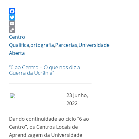
Facebook
Twitter
Email
Copy
Centro
Link
Qualifica
,
ortografia
,
Parcerias
,
Universidade
Aberta
“6 ao Centro – O que nos diz a
Guerra da Ucrânia”
23 Junho,
2022
Dando continuidade ao ciclo “6 ao
Centro”, os Centros Locais de
Aprendizagem da Universidade