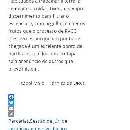
Habituados a trabalhar a terra, a
semear e a cuidar, tiveram sempre
discernimento para filtrar o
essencial e, com orgulho, colher os
frutos que o processo de RVCC
lhes deu. E, porque um ponto de
chegada é um excelente ponto de
partida, que o final desta etapa
seja prenúncio de outras que
breve iniciem.
Isabel Moio – Técnica de ORVC
Facebook
Twitter
Email
Copy
Parcerias
,
Sessão de Júri de
Link
certificação de nível básico