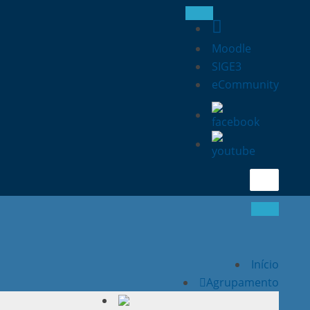
Moodle
SIGE3
eCommunity
Search
for:
Início
Agrupamento