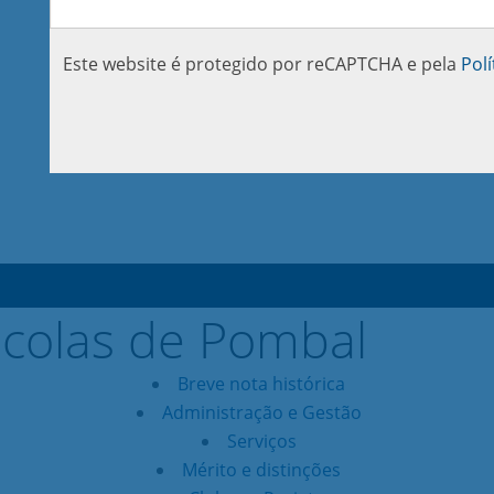
Este website é protegido por reCAPTCHA e pela
Polí
Breve nota histórica
Administração e Gestão
Serviços
Mérito e distinções