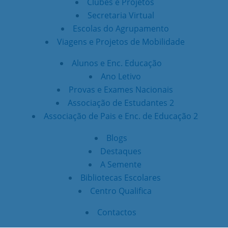
Clubes e Projetos
Secretaria Virtual
Escolas do Agrupamento
Viagens e Projetos de Mobilidade
Alunos e Enc. Educação
Ano Letivo
Provas e Exames Nacionais
Associação de Estudantes 2
Associação de Pais e Enc. de Educação 2
Blogs
Destaques
A Semente
Bibliotecas Escolares
Centro Qualifica
Contactos