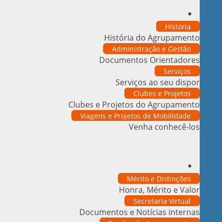
História
História do Agrupamento
Administração e Gestão
Documentos Orientadores
Serviços
Serviços ao seu dispor
Clubes e Projetos
Clubes e Projetos do Agrupamento
Viagens e Projetos de Mobilidade
Venha conhecê-los
Mérito e Distinções
Honra, Mérito e Valor
Secretaria Virtual
Documentos e Notícias internas