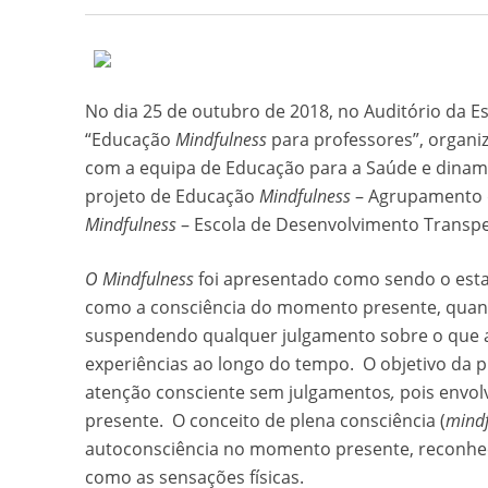
No dia 25 de outubro de 2018, no Auditório da E
“Educação
Mindfulness
para professores”, organ
com a equipa de Educação para a Saúde e dinami
projeto de Educação
Mindfulness
– Agrupamento d
Mindfulness
– Escola de Desenvolvimento Transpe
O Mindfulness
foi apresentado como sendo o estad
como a consciência do momento presente, quand
suspendendo qualquer julgamento sobre o que ap
experiências ao longo do tempo. O objetivo da p
atenção consciente sem julgamentos
,
pois envo
presente. O conceito de plena consciência (
mindf
autoconsciência no momento presente, reconhec
como as sensações físicas.