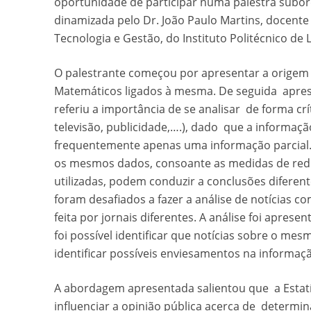
oportunidade de participar numa palestra subor
dinamizada pelo Dr. João Paulo Martins, docent
Tecnologia e Gestão, do Instituto Politécnico de L
O palestrante começou por apresentar a origem e
Matemáticos ligados à mesma. De seguida aprese
referiu a importância de se analisar de forma cr
televisão, publicidade,….), dado que a informaç
frequentemente apenas uma informação parcial.
os mesmos dados, consoante as medidas de redu
utilizadas, podem conduzir a conclusões diferen
foram desafiados a fazer a análise de notícias
feita por jornais diferentes. A análise foi apres
foi possível identificar que notícias sobre o me
identificar possíveis enviesamentos na informaç
A abordagem apresentada salientou que a Estatís
influenciar a opinião pública acerca de determi