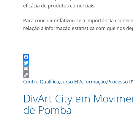
eficácia de produtos comerciais.
Para concluir enfatizou-se a importância e a ne
relação à informação estatística com que nos de
Facebook
Twitter
Email
Copy
Centro Qualifica
,
curso EFA
,
Formação
,
Processo 
Link
DivArt City em Movim
de Pombal