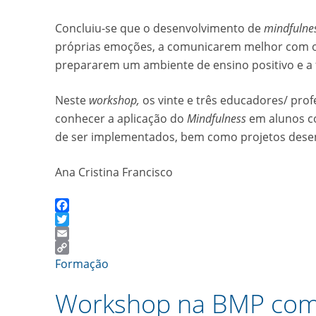
Concluiu-se que o desenvolvimento de
mindfulne
próprias emoções, a comunicarem melhor com os 
prepararem um ambiente de ensino positivo e a 
Neste
workshop,
os vinte e três educadores/ pro
conhecer a aplicação do
Mindfulness
em alunos co
de ser implementados, bem como projetos desen
Ana Cristina Francisco
Facebook
Twitter
Email
Copy
Formação
Link
Workshop na BMP com 