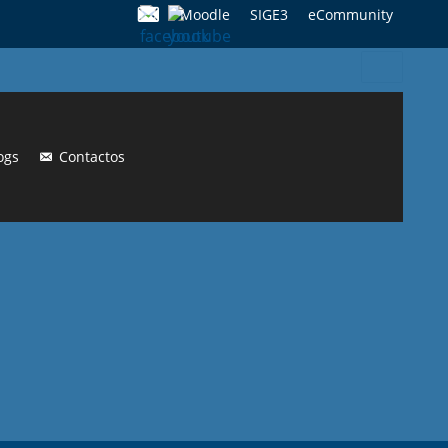
Moodle
SIGE3
eCommunity
Search
for:
ogs
Contactos