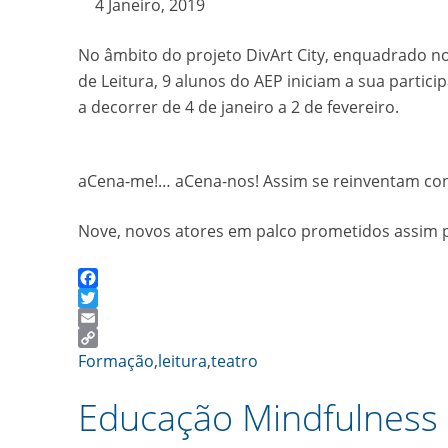
4 Janeiro, 2019
No âmbito do projeto DivArt City, enquadrado n
de Leitura, 9 alunos do AEP iniciam a sua parti
a decorrer de 4 de janeiro a 2 de fevereiro.
aCena-me!… aCena-nos! Assim se reinventam con
Nove, novos atores em palco prometidos assim 
Facebook
Twitter
Email
Copy
Formação
,
leitura
,
teatro
Link
Educação Mindfulness 