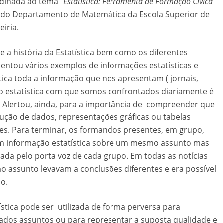
dinada ao tema “
Estatística: Ferramenta de Formação Cívica
“
e do Departamento de Matemática da Escola Superior de
eiria.
 a história da Estatística bem como os diferentes
ntou vários exemplos de informações estatísticas e
ítica toda a informação que nos apresentam ( jornais,
ão estatística com que somos confrontados diariamente é
 Alertou, ainda, para a importância de compreender que
ção de dados, representações gráficas ou tabelas
tes. Para terminar, os formandos presentes, em grupo,
 com informação estatística sobre um mesmo assunto mas
entada pelo porta voz de cada grupo. Em todas as notícias
smo assunto levavam a conclusões diferentes e era possível
ão.
tica pode ser utilizada de forma perversa para
nados assuntos ou para representar a suposta qualidade e